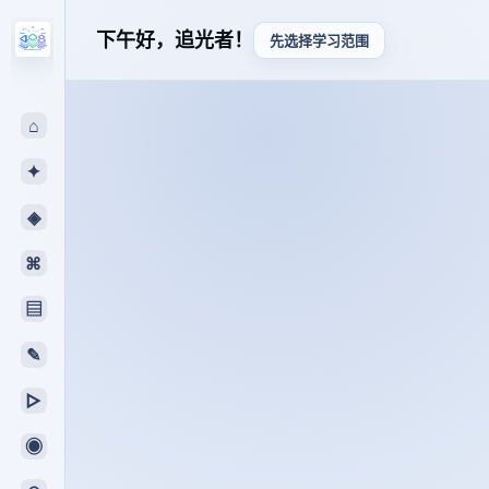
下午好，追光者！
先选择学习范围
⌂
✦
◈
⌘
▤
✎
▻
◉