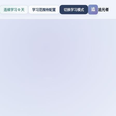
追
追光者
连续学习 0 天
学习范围待配置
切换学习模式